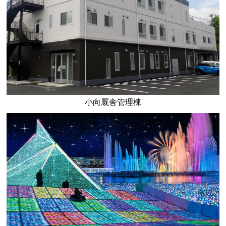
小向厩舎管理棟